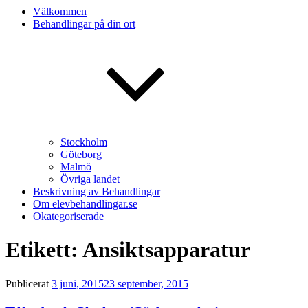
Välkommen
Behandlingar på din ort
Stockholm
Göteborg
Malmö
Övriga landet
Beskrivning av Behandlingar
Om elevbehandlingar.se
Okategoriserade
Etikett: Ansiktsapparatur
Publicerat
3 juni, 2015
23 september, 2015