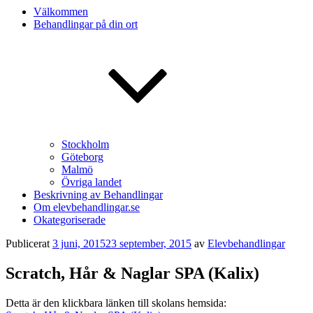
Välkommen
Behandlingar på din ort
Stockholm
Göteborg
Malmö
Övriga landet
Beskrivning av Behandlingar
Om elevbehandlingar.se
Okategoriserade
Publicerat
3 juni, 2015
23 september, 2015
av
Elevbehandlingar
Scratch, Hår & Naglar SPA (Kalix)
Detta är den klickbara länken till skolans hemsida: